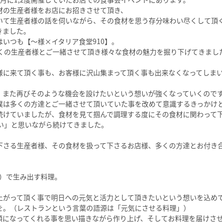
の生産者様をお店にお招きさせて頂き、

いて生産者様の話を伺いながら、その食材を思う存分味わい尽くして頂く
ました。

いつも【〜様×イタリア食堂910】。

くの生産者様とご一緒させて頂き様々な食材の魅力を掘り下げてきました
様に来て頂く事も、お客様に沢山集まって頂く事も出来なくなってしまい
、また再びそのような機会を設けたいという想いが強くなっていくので
僕は多くの方達とご一緒させて頂いていた事を改めて意識するきっかけ
続けていましたが、食材を見て掴んで調理する度にその食材に関わって
い」と思いながら続けてきました。

下さる生産者様、その食材を扱って下さるお店様、多くの方達とお付き
う）で生み出す料理。

上がって頂く事で明日への元気と活力として頂きたいという想いを込め
を。（レストランという言葉の語源は「元気にさせる料理」）

顔になってくれる事を思い描きながら作り上げ、そしてお料理を届けさ