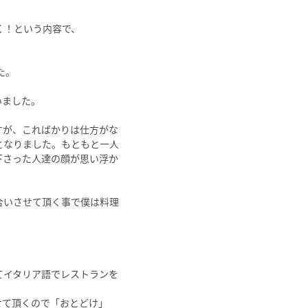
！という内容で、

。

ました。

すが、こればかりは仕方がな
となりました。もともと一人
下さった人達の顔が思い浮か
合いさせて頂く事で僕は料理
てイタリア語でレストランを
せて頂くので「おとどけ」