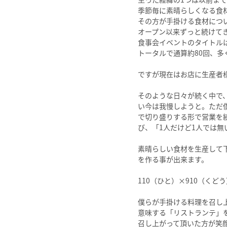
季節毎に素晴らしくなる食材
その方が手掛ける食材につ
オープン以来ずっと続けてき
食事会イベントのタイトルは
トータルで通算約80回、多
ですが現在はお店に生産者
そのような日々が続く中で
い今は我慢しようと。ただ
で切り盛りする形で営業を
び、「1人だけど1人では無
素晴らしい食材を生産して
を作る事が出来ます。

110（ひと）×910（くど
僕らが手掛ける料理を召し
意味する「リストランテ」
召し上がって頂いた方が笑