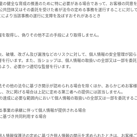
児童の健全な育成の推進のために特に必要がある場合であって、お客様の同意
方公共団体又はその委託を受けた者が法令の定める事務を遂行することに対し
とにより当該事務の遂行に支障を及ぼすおそれがあるとき
報を取得し、偽りその他不正の手段により取得しません。
失、破壊、改ざん及び漏洩などのリスクに対して、個人情報の安全管理が図ら
督を行います。また、当ショップは、個人情報の取扱いの全部又は一部を委託
るよう、必要かつ適切な監督を行います。
法その他の法令に基づき開示が認められる場合を除くほか、あらかじめお客様
し、次に掲げる場合は上記に定める第三者への提供には該当しません。
的の達成に必要な範囲内において個人情報の取扱いの全部又は一部を委託する
よる事業の承継に伴って個人情報が提供される場合
めに基づき共同利用する場合
個人情報保護法の定めに基づき個人情報の開示を求められたときは、お客様ご