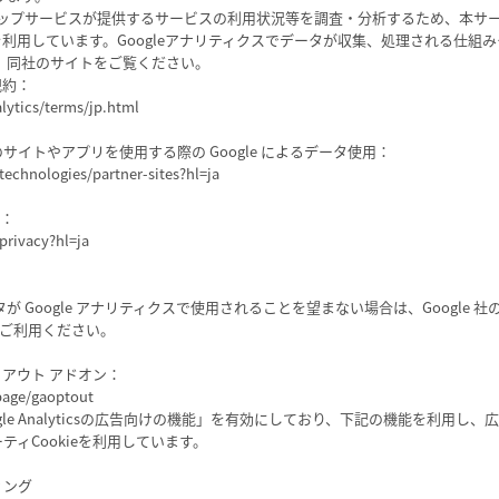
ップサービスが提供するサービスの利用状況等を調査・分析するため、本サービス上
クスを利用しています。Googleアナリティクスでデータが収集、処理される仕組み
、同社のサイトをご覧ください。
規約：
lytics/terms/jp.html
ーのサイトやアプリを使用する際の Google によるデータ使用：
technologies/partner-sites?hl=ja
ー：
privacy?hl=ja
Google アナリティクスで使用されることを望まない場合は、Google 社の提
をご利用ください。
プトアウト アドオン：
page/gaoptout
le Analyticsの広告向けの機能」を有効にしており、下記の機能を利用し、広
ドパーティCookieを利用しています。
ティング