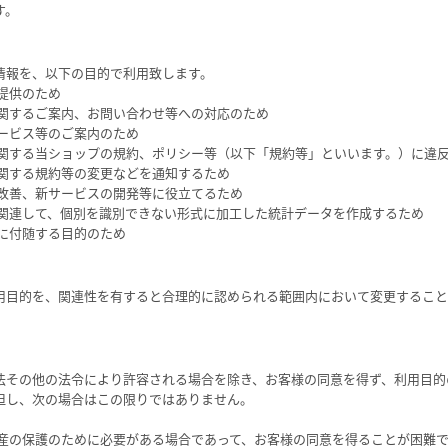
す。
情報を、以下の目的で利用致します。
提供のため
に関するご案内、お問い合わせ等への対応のため
サービス等のご案内のため
に関する当ショップの規約、ポリシー等（以下「規約等」といいます。）に違
に関する規約等の変更などを通知するため
の改善、新サービスの開発等に役立てるため
に関連して、個別を識別できない形式に加工した統計データを作成するため
的に付随する目的のため
用目的を、関連性を有すると合理的に認められる範囲内において変更すること
法その他の法令により許容される場合を除き、お客様の同意を得ず、利用目的
但し、次の場合はこの限りではありません。
財産の保護のために必要がある場合であって、お客様の同意を得ることが困難