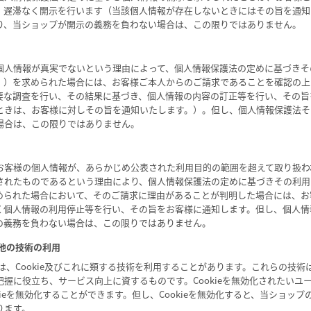
、遅滞なく開示を行います（当該個人情報が存在しないときにはその旨を通知
り、当ショップが開示の義務を負わない場合は、この限りではありません。
個人情報が真実でないという理由によって、個人情報保護法の定めに基づきそ
。）を求められた場合には、お客様ご本人からのご請求であることを確認の上
要な調査を行い、その結果に基づき、個人情報の内容の訂正等を行い、その旨
ときは、お客様に対しその旨を通知いたします。）。但し、個人情報保護法そ
場合は、この限りではありません。
お客様の個人情報が、あらかじめ公表された利用目的の範囲を超えて取り扱わ
されたものであるという理由により、個人情報保護法の定めに基づきその利用
められた場合において、そのご請求に理由があることが判明した場合には、お
く個人情報の利用停止等を行い、その旨をお客様に通知します。但し、個人情
の義務を負わない場合は、この限りではありません。
その他の技術の利用
は、Cookie及びこれに類する技術を利用することがあります。これらの技
握に役立ち、サービス向上に資するものです。Cookieを無効化されたいユ
kieを無効化することができます。但し、Cookieを無効化すると、当ショッ
ります。