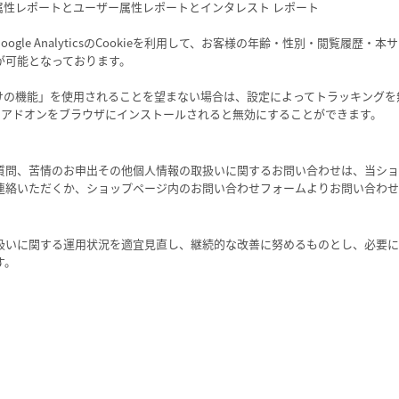
のユーザー属性レポートとユーザー属性レポートとインタレスト レポート
gle AnalyticsのCookieを利用して、お客様の年齢・性別・閲覧履歴
が可能となっております。
csの広告向けの機能」を使用されることを望まない場合は、設定によってトラッキン
オプトアウト アドオンをブラウザにインストールされると無効にすることができます。
質問、苦情のお申出その他個人情報の取扱いに関するお問い合わせは、当ショ
連絡いただくか、ショップページ内のお問い合わせフォームよりお問い合わせ
扱いに関する運用状況を適宜見直し、継続的な改善に努めるものとし、必要に
す。