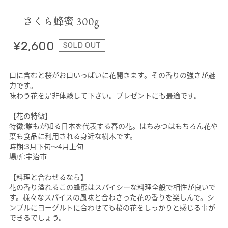
さくら蜂蜜 300g
¥2,600
SOLD OUT
口に含むと桜がお口いっぱいに花開きます。その香りの強さが魅
力です。
味わう花を是非体験して下さい。プレゼントにも最適です。
【花の特徴】
特徴:誰もが知る日本を代表する春の花。はちみつはもちろん花や
葉も食品に利用される身近な樹木です。
時期:3月下旬〜4月上旬
場所:宇治市
【料理と合わせるなら】
花の香り溢れるこの蜂蜜はスパイシーな料理全般で相性が良いで
す。様々なスパイスの風味と合わさった花の香りを楽しんで。シ
ンプルにヨーグルトに合わせても桜の花をしっかりと感じる事が
できるでしょう。