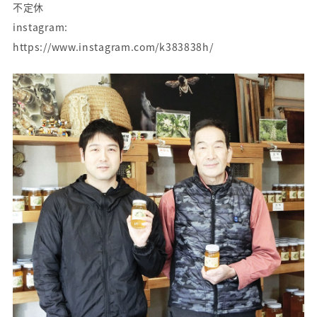
不定休
instagram:
https://www.instagram.com/k383838h/