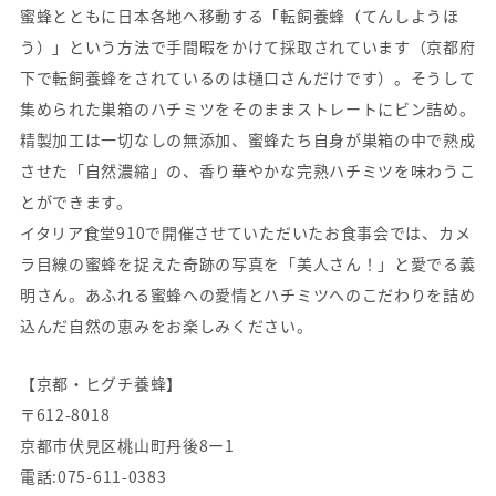
蜜蜂とともに日本各地へ移動する「転飼養蜂（てんしようほ
う）」という方法で手間暇をかけて採取されています（京都府
下で転飼養蜂をされているのは樋口さんだけです）。そうして
集められた巣箱のハチミツをそのままストレートにビン詰め。
精製加工は一切なしの無添加、蜜蜂たち自身が巣箱の中で熟成
させた「自然濃縮」の、香り華やかな完熟ハチミツを味わうこ
とができます。
イタリア食堂910で開催させていただいたお食事会では、カメ
ラ目線の蜜蜂を捉えた奇跡の写真を「美人さん！」と愛でる義
明さん。あふれる蜜蜂への愛情とハチミツへのこだわりを詰め
込んだ自然の恵みをお楽しみください。
【京都・ヒグチ養蜂】
〒612-8018
京都市伏見区桃山町丹後8ー1
電話:075-611-0383