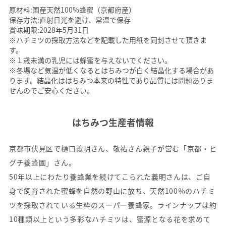
原材料:国産天然100%蜂蜜（京都府産）
保存方法:直射日光を避け、常温で保存
賞味期限:2028年5月31日
※ハチミツの採取方法などを記載した用紙を同封させて頂きま
す。
※１歳未満の乳児には蜂蜜を与えないでください。
※冬場など気温が低くなるとはちみつが白く結晶化する場合があ
ります。結晶化ははちみつ本来の特性であり品質には問題ありま
せんのでご安心ください。
はちみつ生産者情報
京都市伏見区で樋口義明さん、敬祐さん親子が営む「京都・ヒ
グチ養蜂園」さん。
50年以上にわたり養蜂業を続けてこられた義明さんは、ご自
身で飼育された蜜蜂を自然の野山に放ち、天然100％のハチミ
ツを採取されている生粋のスーパー養蜂家。ラインナップは約
10種類以上という多彩なハチミツは、蜜源となる花を求めて